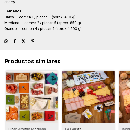
cherry.
Tamaños:
Chica — comen 1 / piccan 3 (aprox. 450 g)
Mediana — comen 2 / piccan 5 (aprox. 850 g)
Grande — comen 4 / piccan 9 (aprox. 1.200 g)
Productos similares
Libre Arbitrio Mediana
La Fausta
Inco