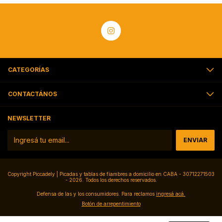
CATEGORÍAS
CONTACTÁNOS
NEWSLETTER
Copyright Piccadely | Picadas y tablas de fiambres a domicilio en CABA - 30712271503
- 2026. Todos los derechos reservados.
Defensa de las y los consumidores. Para reclamos
ingresá acá.
Botón de arrepentimiento