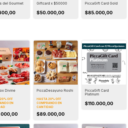
 del Gourmet
Giftcard x $50000
PiccaGift Card Gold
600,00
$50.000,00
$85.000,00
ox Divine
PiccaDesayuno Roshi
PiccaGift Card
Platinum
20% OFF
HASTA 20% OFF
$110.000,00
ANDO EN
COMPRANDO EN
DAD
CANTIDAD
.000,00
$89.000,00