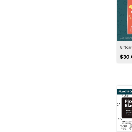
Giftca
$30.