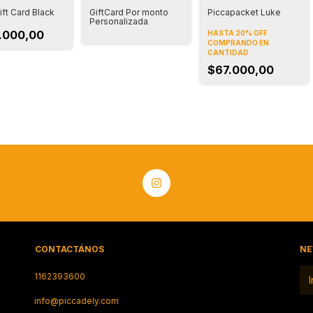
ift Card Black
GiftCard Por monto
Piccapacket Luke
Personalizada
.000,00
HASTA 20% OFF
COMPRANDO EN
CANTIDAD
$67.000,00
CONTACTÁNOS
NE
1162393600
info@piccadely.com