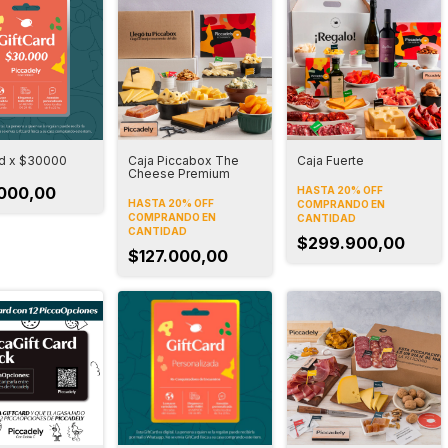
rd x $30000
Caja Piccabox The
Caja Fuerte
Cheese Premium
000,00
HASTA 20% OFF
HASTA 20% OFF
COMPRANDO EN
COMPRANDO EN
CANTIDAD
CANTIDAD
$299.900,00
$127.000,00