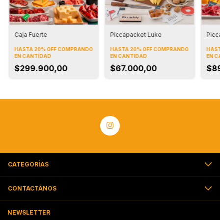
Caja Fuerte
Piccapacket Luke
Picc
HASTA 20% OFF
COMPRANDO
HASTA 20% OFF
COMPRANDO
HAST
EN CANTIDAD
EN CANTIDAD
EN C
$299.900,00
$67.000,00
$8
CATEGORÍAS
CONTACTÁNOS
NEWSLETTER