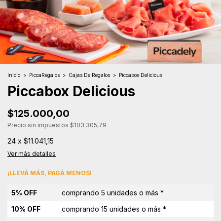
Inicio
>
PiccaRegalos
>
Cajas De Regalos
>
Piccabox Delicious
Piccabox Delicious
$125.000,00
Precio sin impuestos
$103.305,79
24
x
$11.041,15
Ver más detalles
¡LLEVÁ MÁS, PAGÁ MENOS!
5% OFF
comprando 5 unidades o más *
10% OFF
comprando 15 unidades o más *