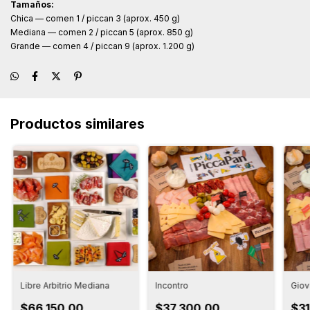
Tamaños:
Chica — comen 1 / piccan 3 (aprox. 450 g)
Mediana — comen 2 / piccan 5 (aprox. 850 g)
Grande — comen 4 / piccan 9 (aprox. 1.200 g)
Productos similares
Libre Arbitrio Mediana
Incontro
Gio
$66.150,00
$37.300,00
$31