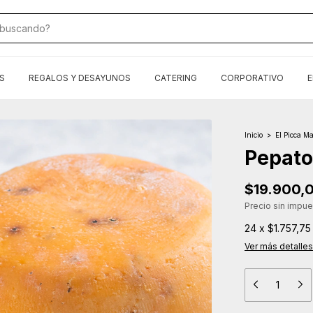
S
REGALOS Y DESAYUNOS
CATERING
CORPORATIVO
E
Inicio
>
El Picca Ma
Pepato
$19.900,
Precio sin impu
24
x
$1.757,75
Ver más detalles