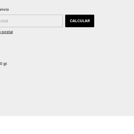
CAMBIAR CP
 CP:
envío
CALCULAR
 postal
0 gr.