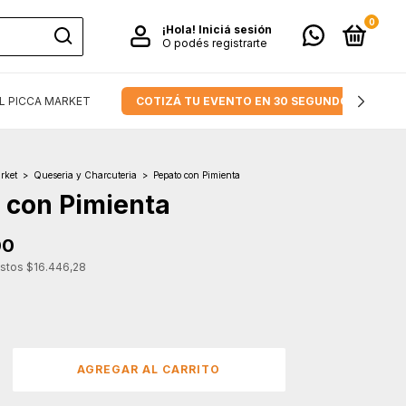
0
¡Hola!
Iniciá sesión
O podés registrarte
L PICCA MARKET
COTIZÁ TU EVENTO EN 30 SEGUNDOS.
rket
>
Queseria y Charcuteria
>
Pepato con Pimienta
 con Pimienta
00
estos
$16.446,28