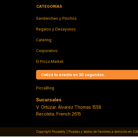
CATEGORÍAS
Sandwiches y Pinchos
Regalos y Desayunos
Catering
Corporativo
El Picca Market
Cotizá tu evento en 30 segundos.
PiccaBlog
Copyright Piccadely | Picadas y tablas de fiambres a domicilio en C