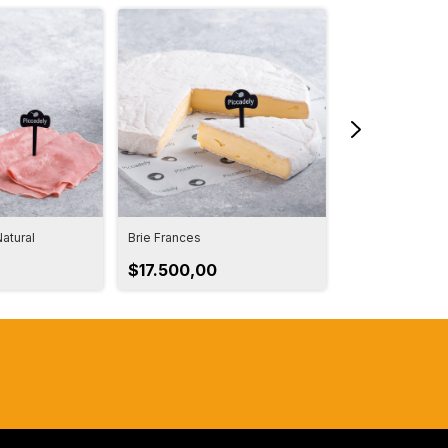
atural
Brie Frances
Salame Milán
$17.500,00
$6.500,00