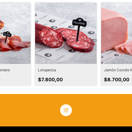
errano
Longaniza
Jamón Cocido N
0
$7.800,00
$8.700,00