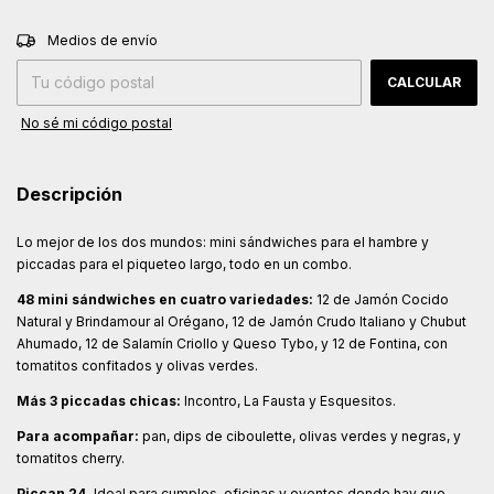
CAMBIAR CP
Entregas para el CP:
Medios de envío
CALCULAR
No sé mi código postal
Descripción
Lo mejor de los dos mundos: mini sándwiches para el hambre y
piccadas para el piqueteo largo, todo en un combo.
48 mini sándwiches en cuatro variedades:
12 de Jamón Cocido
Natural y Brindamour al Orégano, 12 de Jamón Crudo Italiano y Chubut
Ahumado, 12 de Salamín Criollo y Queso Tybo, y 12 de Fontina, con
tomatitos confitados y olivas verdes.
Más 3 piccadas chicas:
Incontro, La Fausta y Esquesitos.
Para acompañar:
pan, dips de ciboulette, olivas verdes y negras, y
tomatitos cherry.
Piccan 24.
Ideal para cumples, oficinas y eventos donde hay que