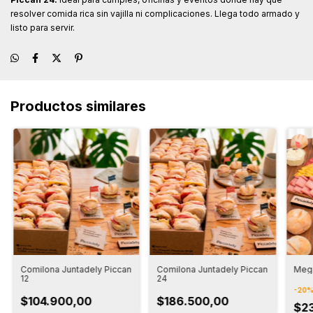
resolver comida rica sin vajilla ni complicaciones. Llega todo armado y
listo para servir.
Productos similares
Comilona Juntadely Piccan
Comilona Juntadely Piccan
Mega
12
24
-
20
$104.900,00
$186.500,00
$2